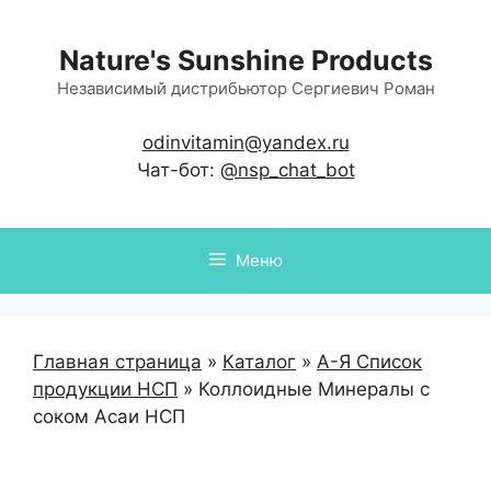
Перейти
к
Nature's Sunshine Products
содержимому
Независимый дистрибьютор Сергиевич Роман
odinvitamin@yandex.ru
Чат-бот:
@nsp_chat_bot
Меню
Главная страница
»
Каталог
»
А-Я Список
продукции НСП
»
Коллоидные Минералы с
соком Асаи НСП