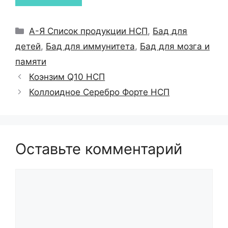
Рубрики
А-Я Список продукции НСП
,
Бад для
детей
,
Бад для иммунитета
,
Бад для мозга и
памяти
Коэнзим Q10 НСП
Коллоидное Серебро Форте НСП
Оставьте комментарий
Комментарий