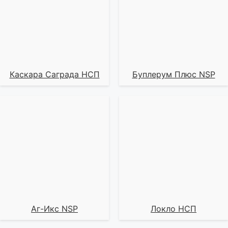
Каскара Саграда НСП
Буплерум Плюс NSP
Аг-Икс NSP
Локло НСП