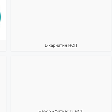
L-карнитин НСП
Набор «Фитнес I» НСП