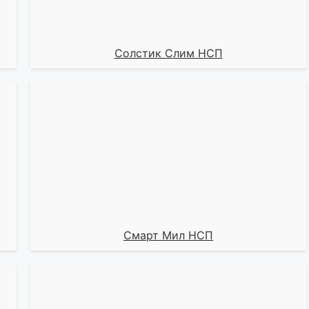
Солстик Слим НСП
Смарт Мил НСП