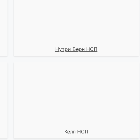
Нутри Берн НСП
Келп НСП