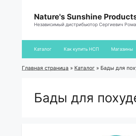
Перейти
к
Nature's Sunshine Product
содержимому
Независимый дистрибьютор Сергиевич Ром
Каталог
Как купить НСП
Магазины
Главная страница
»
Каталог
»
Бады для пох
Бады для похуд