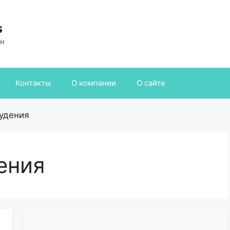
s
ан
Контакты
О компании
О сайте
удения
ения