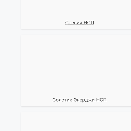
Стевия НСП
Солстик Энерджи НСП