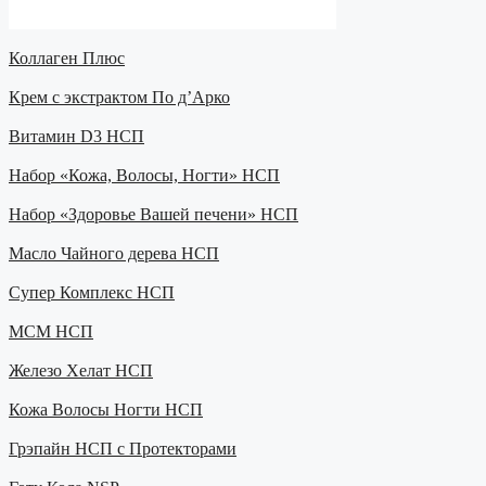
Коллаген Плюс
Крем с экстрактом По д’Арко
Витамин D3 НСП
Набор «Кожа, Волосы, Ногти» НСП
Набор «Здоровье Вашей печени» НСП
Масло Чайного дерева НСП
Супер Комплекс НСП
МСМ НСП
Железо Хелат НСП
Кожа Волосы Ногти НСП
Грэпайн НСП с Протекторами