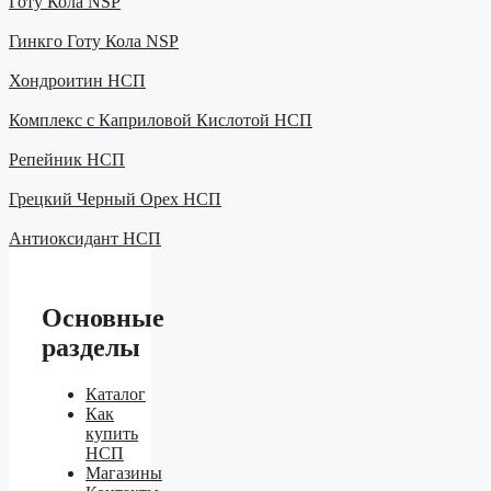
Готу Кола NSP
Гинкго Готу Кола NSP
Хондроитин НСП
Комплекс с Каприловой Кислотой НСП
Репейник НСП
Грецкий Черный Орех НСП
Антиоксидант НСП
Основные
разделы
Каталог
Как
купить
НСП
Магазины