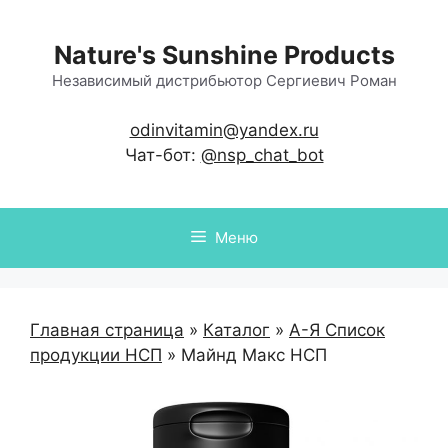
Перейти
к
Nature's Sunshine Products
содержимому
Независимый дистрибьютор Сергиевич Роман
odinvitamin@yandex.ru
Чат-бот:
@nsp_chat_bot
Меню
Главная страница
»
Каталог
»
А-Я Список
продукции НСП
»
Майнд Макc НСП