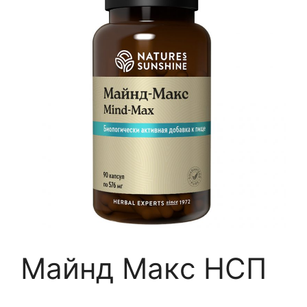
Майнд Макc НСП