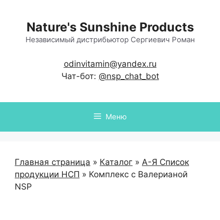
Перейти
к
Nature's Sunshine Products
содержимому
Независимый дистрибьютор Сергиевич Роман
odinvitamin@yandex.ru
Чат-бот:
@nsp_chat_bot
Меню
Главная страница
»
Каталог
»
А-Я Список
продукции НСП
»
Комплекс с Валерианой
NSP