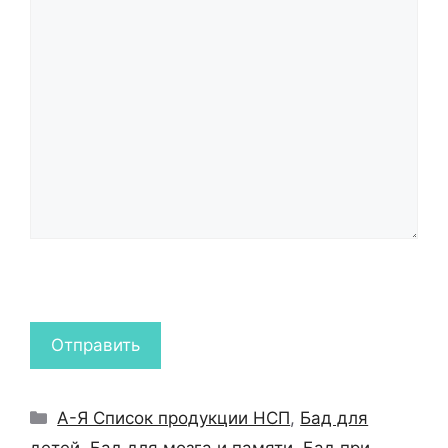
Рубрики
А-Я Список продукции НСП
,
Бад для
детей
,
Бад для мозга и памяти
,
Бад при