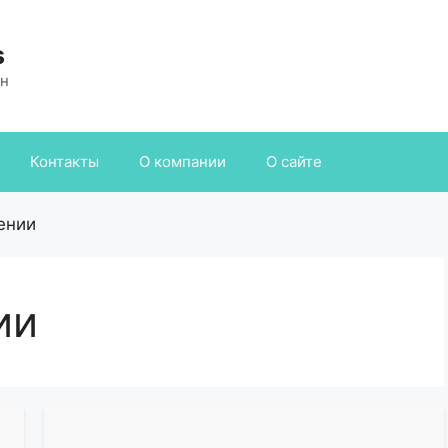
s
ан
Контакты
О компании
О сайте
ении
ии