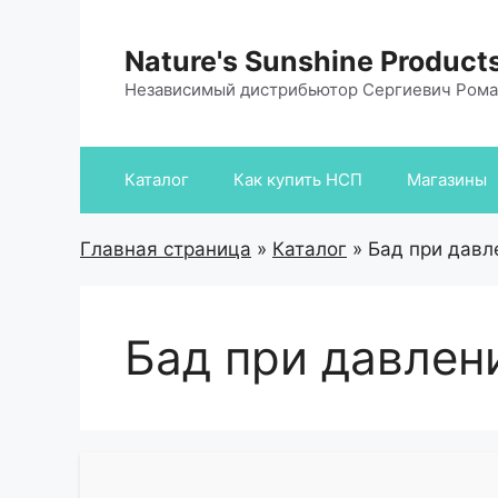
Перейти
к
Nature's Sunshine Product
содержимому
Независимый дистрибьютор Сергиевич Ром
Каталог
Как купить НСП
Магазины
Главная страница
»
Каталог
»
Бад при давл
Бад при давлен