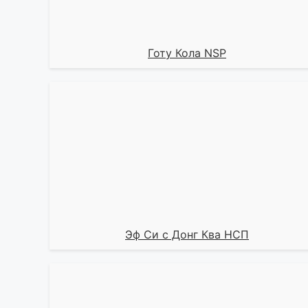
Готу Кола NSP
Эф Си с Донг Ква НСП