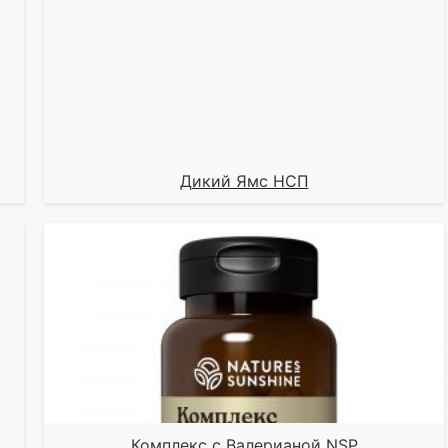
Дикий Ямс НСП
Комплекс с Валерианой NSP