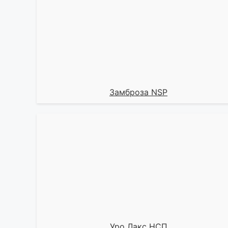
Замброза NSP
Уро Лакс НСП