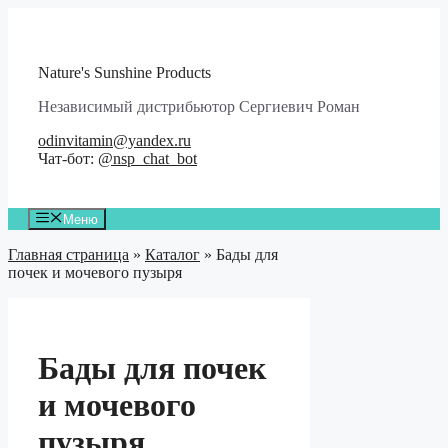
Перейти
к
содержимому
Nature's Sunshine Products
Независимый дистрибьютор Сергиевич Роман
odinvitamin@yandex.ru
Чат-бот:
@nsp_chat_bot
Меню
Главная страница
»
Каталог
»
Бады для
почек и мочевого пузыря
Бады для почек
и мочевого
пузыря