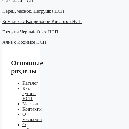
Си Си-Эй НСП
Перец, Чеснок, Петрушка НСП
Комплекс с Каприловой Кислотой НСП
Грецкий Черный Орех НСП
Ачив с Йохимбе НСП
Основные
разделы
Каталог
Как
купить
НСП
Магазины
Контакты
О
компании
О