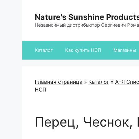
Перейти
к
Nature's Sunshine Product
содержимому
Независимый дистрибьютор Сергиевич Ром
Каталог
Как купить НСП
Магазины
Главная страница
»
Каталог
»
А-Я Спи
НСП
Перец, Чеснок,