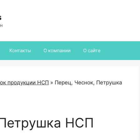
s
ан
Контакты
О компании
О сайте
сок продукции НСП
»
Перец, Чеснок, Петрушка
 Петрушка НСП