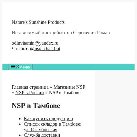
Перейти
к
содержимому
Nature's Sunshine Products
Независимый дистрибьютор Сергиевич Роман
odinvitamin@yandex.ru
Чат-бот:
@nsp_chat_bot
Меню
Главная страница
»
Магазины NSP
»
NSP в России
»
NSP в Тамбове
NSP в Тамбове
Как купить продукцию
Список складов в Тамбове:
ул. Октябрьская
Служба доставки